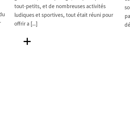
tout-petits, et de nombreuses activités
so
 du
ludiques et sportives, tout était réuni pour
pa
r
offrir a [...]
dé
Aller vers Fête familiale au Rehazenter : Saint Nicolas 
e
ENTER