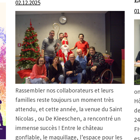
02.12.2025
01
Rassembler nos collaborateurs et leurs
on
familles reste toujours un moment très
Hô
attendu, et cette année, la venue du Saint
de
Nicolas , ou De Kleeschen, a rencontré un
24
immense succès ! Entre le château
FH
gonflable, le maquillage, l’espace pour les
es