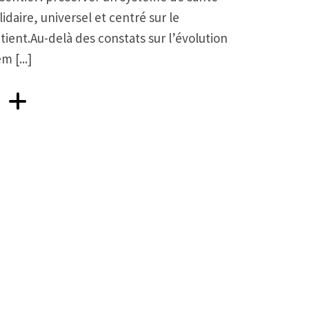
lidaire, universel et centré sur le
tient.Au-delà des constats sur l’évolution
m [...]
a fait sensation!
Aller vers FHL : Garantir un accès universel et de qualité aux so