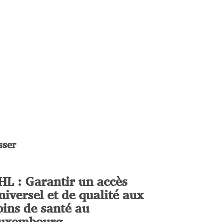
!
sser
HL : Garantir un accès
niversel et de qualité aux
oins de santé au
uxembourg