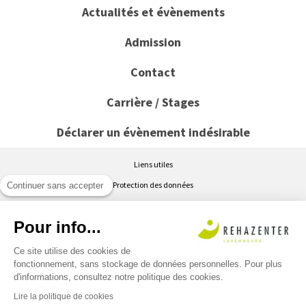
Actualités et évènements
Admission
Contact
Carrière / Stages
Déclarer un évènement indésirable
Liens utiles
Protection des données
Continuer sans accepter
Conditions générales d’utilisation du site www.rehazenter.lu
Pour info...
Politique de cookies
Accessibilité : partiellement conforme
Ce site utilise des cookies de
fonctionnement, sans stockage de données personnelles. Pour plus
Lanceurs d’alerte
d'informations, consultez notre politique des cookies.
Lire la politique de cookies
©2026 Rehazenter